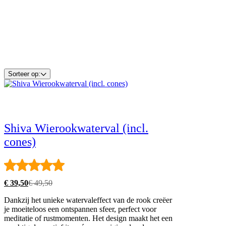
Sorteer op:
Shiva Wierookwaterval (incl.
cones)
Rated
5.00
out
of
5
€
39,50
€
49,50
Oorspronkelijke
Huidige
prijs
prijs
Dankzij het unieke watervaleffect van de rook creëer
was:
is:
je moeiteloos een ontspannen sfeer, perfect voor
€ 49,50.
€ 39,50.
meditatie of rustmomenten. Het design maakt het een