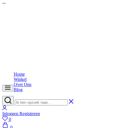
Home
Winkel
Over Ons
Blog
Seven
Karma
Inloggen
Inloggen
Registreren
0
Wishlist
0