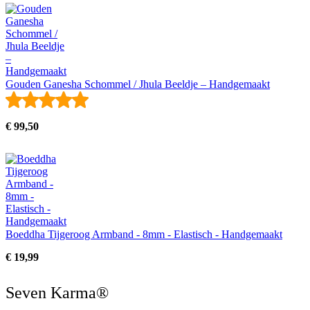
was:
is:
€ 49,50.
€ 39,50.
Gouden Ganesha Schommel / Jhula Beeldje – Handgemaakt
Rated
5.00
out
of
5
€
99,50
Boeddha Tijgeroog Armband - 8mm - Elastisch - Handgemaakt
€
19,99
Seven Karma®