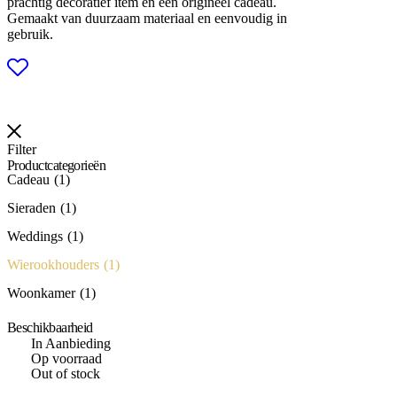
prachtig decoratief item én een origineel cadeau.
Gemaakt van duurzaam materiaal en eenvoudig in
gebruik.
Filter
Productcategorieën
Cadeau
1
Sieraden
1
Weddings
1
Wierookhouders
1
Woonkamer
1
Beschikbaarheid
In Aanbieding
Op voorraad
Out of stock