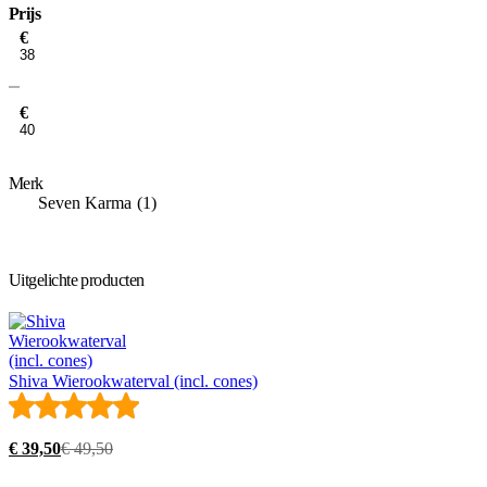
Prijs
Min.
€
prijs
Max.
prijs
€
Merk
Seven Karma
1
Uitgelichte producten
Shiva Wierookwaterval (incl. cones)
Rated
5.00
out
of
5
€
39,50
€
49,50
Oorspronkelijke
Huidige
prijs
prijs