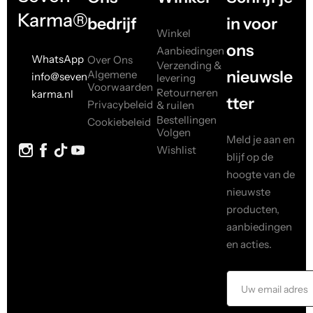
Karma®
bedrijf
in voor
Winkel
ons
Aanbiedingen
WhatsApp
Over Ons
Verzending &
nieuwsle
Algemene
info@seven
levering
Voorwaarden
Retourneren
karma.nl
tter
Privacybeleid
& ruilen
Bestellingen
Cookiebeleid
Volgen
Meld je aan en
Wishlist
blijf op de
hoogte van de
nieuwste
producten,
aanbiedingen
en acties.