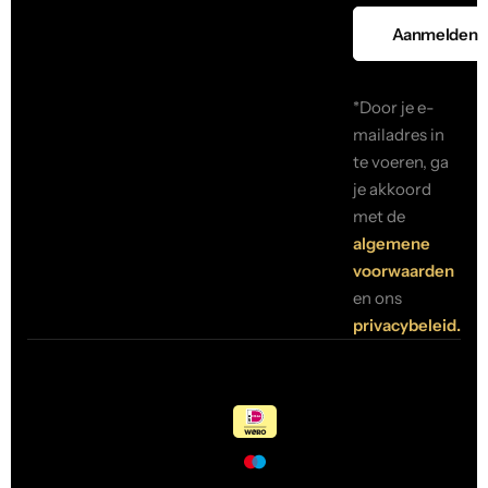
*Door je e-
mailadres in
te voeren, ga
je akkoord
met de
algemene
voorwaarden
en ons
privacybeleid.