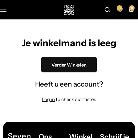
0
0
Je winkelmand is leeg
Verder Winkelen
Heeft u een account?
Log in
to check out faster.
Seven
Ons
Winkel
Schrijf je